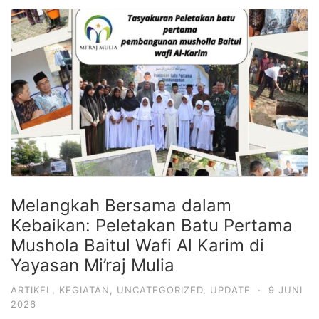
Melangkah Bersama dalam
Kebaikan: Peletakan Batu Pertama
Mushola Baitul Wafi Al Karim di
Yayasan Mi’raj Mulia
ARTIKEL
,
KEGIATAN
,
UNCATEGORIZED
,
UPDATE
·
9 JUNI
2026