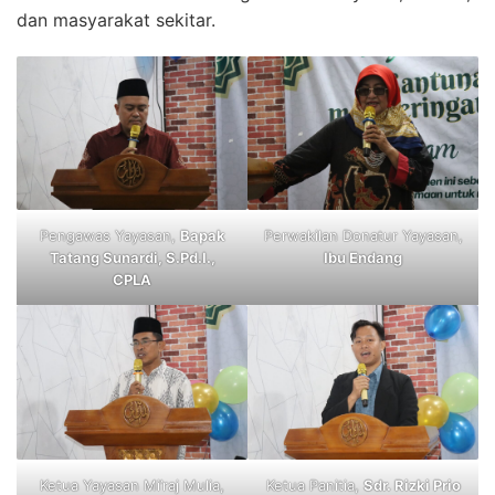
dan masyarakat sekitar.
Pengawas Yayasan,
Bapak
Perwakilan Donatur Yayasan,
Tatang Sunardi, S.Pd.I.,
Ibu Endang
CPLA
Ketua Yayasan Mi’raj Mulia,
Ketua Panitia,
Sdr. Rizki Prio