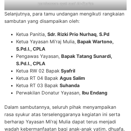
pembacaan ayat suci Al-Qur’an
Selanjutnya, para tamu undangan mengikuti rangkaian
sambutan yang disampaikan oleh:
Ketua Panitia,
Sdr. Rizki Prio Nurhaq
,
S.Pd
Ketua Yayasan Mi’raj Mulia,
Bapak Wartono,
S.Pd.I., CPLA
Pengawas Yayasan,
Bapak Tatang Sunardi,
S.Pd.I., CPLA
Ketua RW 02 Bapak
Syafril
Ketua RT 04 Bapak
Agus Salim
Ketua RT 03 Bapak
Suhanda
Perwakilan Donatur Yayasan,
Ibu Endang
Dalam sambutannya, seluruh pihak menyampaikan
rasa syukur atas terselenggaranya kegiatan ini serta
berharap Yayasan Mi’raj Mulia dapat terus menjadi
wadah kebermanfaatan bagi anak-anak yatim, dhuafa,