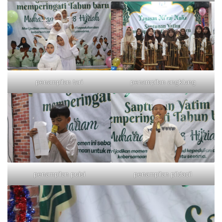
penampilan tari
penampilan angklung
penampilan puisi
penampilan pildacil