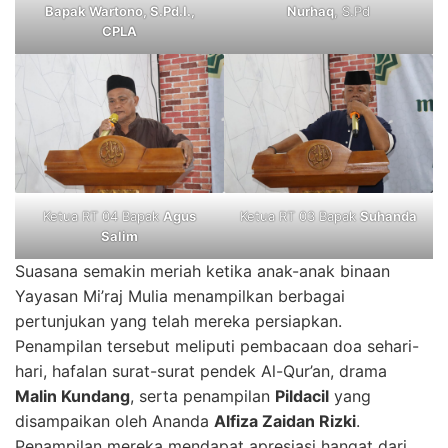
Bapak Wartono, S.Pd.I.,
Nurhaq
, S.Pd
CPLA
Ketua RT 04 Bapak
Agus
Ketua RT 03 Bapak
Suhanda
Salim
Suasana semakin meriah ketika anak-anak binaan
Yayasan Mi’raj Mulia menampilkan berbagai
pertunjukan yang telah mereka persiapkan.
Penampilan tersebut meliputi pembacaan doa sehari-
hari, hafalan surat-surat pendek Al-Qur’an, drama
Malin Kundang
, serta penampilan
Pildacil
yang
disampaikan oleh Ananda
Alfiza Zaidan Rizki
.
Penampilan mereka mendapat apresiasi hangat dari