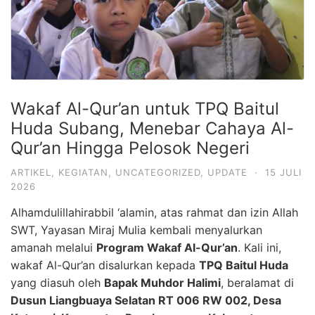
Wakaf Al-Qur’an untuk TPQ Baitul
Huda Subang, Menebar Cahaya Al-
Qur’an Hingga Pelosok Negeri
ARTIKEL
,
KEGIATAN
,
UNCATEGORIZED
,
UPDATE
·
15 JULI
2026
Alhamdulillahirabbil ‘alamin, atas rahmat dan izin Allah
SWT, Yayasan Miraj Mulia kembali menyalurkan
amanah melalui
Program Wakaf Al-Qur’an
. Kali ini,
wakaf Al-Qur’an disalurkan kepada
TPQ Baitul Huda
yang diasuh oleh
Bapak Muhdor Halimi
, beralamat di
Dusun Liangbuaya Selatan RT 006 RW 002, Desa