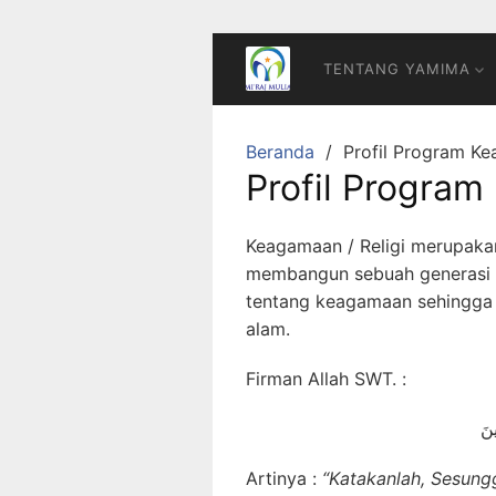
Langsung
ke
konten
TENTANG YAMIMA
Beranda
Profil Program K
Profil Progra
Keagamaan / Religi merupakan
membangun sebuah generasi 
tentang keagamaan sehingga 
alam.
Firman Allah SWT. :
ينَ
Artinya :
“Katakanlah, Sesung