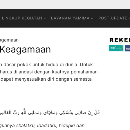
LINGKUP KEGIATAN
LAYANAN YAMIMA
POST UPDATE
eagamaan
m Keagamaan
 dasar pokok untuk hidup di dunia. Untuk
harus dilandasi dengan kuatnya pemahaman
dapat menyesuaikan diri dengan semesta
قُلْ إِنَّ صَلَاتِي وَنُسُكِي وَمَحْيَايَ وَمَمَاتِي للَّهِ رَبِّ الْعَالَمِ
guhnya shalatku, ibadatku, hidupki dan