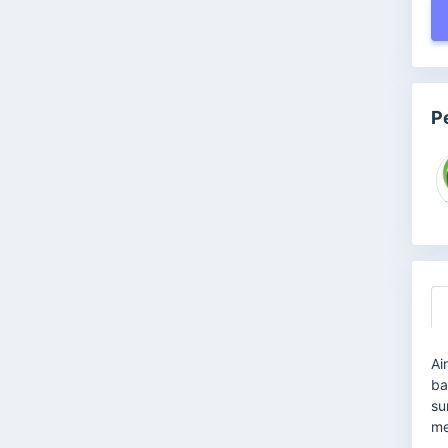
P
Ai
ba
su
me