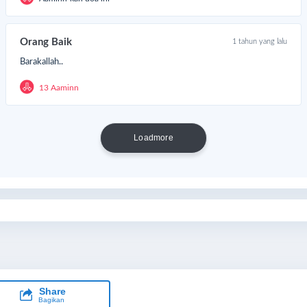
Orang Baik
1 tahun yang lalu
Barakallah..
13 Aaminn
Loadmore
Share
Bagikan