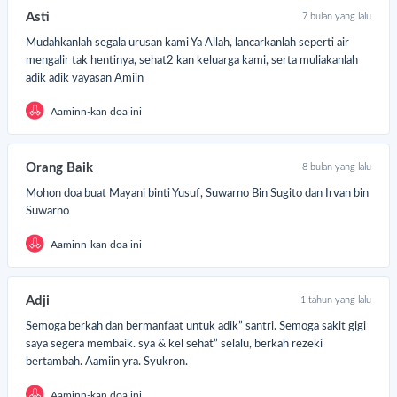
Asti
7 bulan yang lalu
Mudahkanlah segala urusan kami Ya Allah, lancarkanlah seperti air
mengalir tak hentinya, sehat2 kan keluarga kami, serta muliakanlah
adik adik yayasan Amiin
Aaminn-kan doa ini
Orang Baik
8 bulan yang lalu
Mohon doa buat Mayani binti Yusuf, Suwarno Bin Sugito dan Irvan bin
Suwarno
Aaminn-kan doa ini
Adji
1 tahun yang lalu
Semoga berkah dan bermanfaat untuk adik” santri. Semoga sakit gigi
saya segera membaik. sya & kel sehat” selalu, berkah rezeki
bertambah. Aamiin yra. Syukron.
Aaminn-kan doa ini