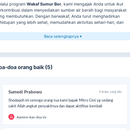
lalui program
Wakaf Sumur Bor
, kami mengajak Anda untuk ikut
rkontribusi dalam menyediakan sumber air bersih bagi masyarakat
ng membutuhkan. Dengan berwakaf, Anda turut menghadirkan
hidupan yang lebih sehat, memudahkan aktivitas sehari-hari, dan
mberikan keberkahan bagi banyak orang.
Baca selengkapnya ▾
tiap donasi yang Anda berikan akan digunakan untuk
mbangunan sumur bor yang dapat dimanfaatkan oleh ratusan
ngga ribuan jiwa, termasuk untuk keperluan minum, memasak,
adah, serta memenuhi kebutuhan dasar lainnya
oa-doa orang baik (5)
ri wujudkan akses air bersih yang layak bagi saudara-saudara kita!
tetes wakaf Anda, sumber kehidupan bagi mereka.

Berapapun kontribusi Anda sangat berarti!

Salurkan wakaf terbaik Anda sekarang!
Sumedi Prabowo
4 bulan yang lalu
Shodaqoh ini semoga orang tua kami bapak Mitro Gini yg sedang
sakit Allah angkat penyakitnya dan dapat aktifitas kembali
Aaminn-kan doa ini