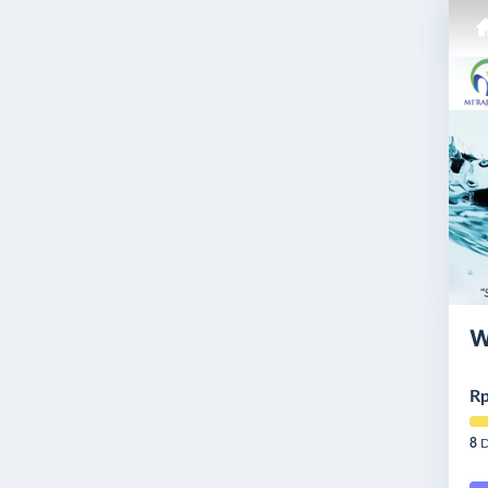
W
Rp
8
D